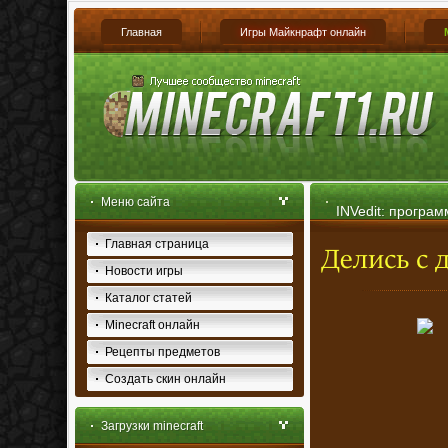
Главная
Игры Майкнрафт онлайн
Меню сайта
INVedit: програ
Главная страница
одиночной игре
Новости игры
Каталог статей
Minecraft онлайн
Рецепты предметов
Создать скин онлайн
Загрузки minecraft