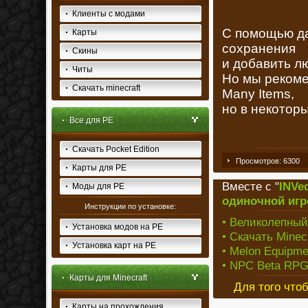
Клиенты с модами
С помощью д
Карты
сохранения
Скины
и добавить л
Читы
Но мы рекоме
Скачать minecraft
Many Items,
но в некоторы
Все для PE
Скачать Pocket Edition
Просмотров: 6300
Карты для PE
Вместе с "
INVe
Моды для PE
одиночной игр
Инструкции по установке:
• Великолепный 
Установка модов на PE
• Скачать Minec
Установка карт на PE
• Melon Equipme
• NPC Beta RPG
Карты для Minecraft
Для того что
Карты на прохождения