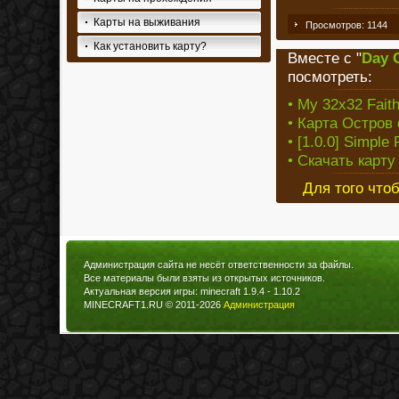
Карты на выживания
Просмотров: 1144
Как установить карту?
Вместе с "
Day 
посмотреть:
• My 32x32 Faith
• Карта Остров
• [1.0.0] Simple
• Скачать карту
Для того что
Администрация сайта не несёт ответственности за файлы.
Все материалы были взяты из открытых источников.
Актуальная версия игры: minecraft 1.9.4 - 1.10.2
MINECRAFT1.RU © 2011-2026
Администрация