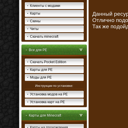
Клиенты с модами
Данный ресур
Карты
Отлично подо
Скины
Так же подой
Читы
Скачать minecraft
Все для PE
Скачать Pocket Edition
Карты для PE
Моды для PE
Инструкции по установке:
Установка модов на PE
Установка карт на PE
Карты для Minecraft
Карты на прохождения