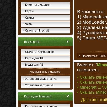
Клиенты с модами
В комплекте:
Карты
1) Minecraft к
Скины
2) ModLoader
Читы
3) Удалена на
Скачать minecraft
4) Русификат
5) Папка META
Все для PE
Скачать Pocket Edition
Просмотров: 12875
Карты для PE
Вместе с "
Mine
Моды для PE
посмотреть:
Инструкции по установке:
• Скачать клиен
Установка модов на PE
• Скачать клиен
Установка карт на PE
• Minecraft 1.7
• Скачать Minec
Карты для Minecraft
Для того что
Карты на прохождения