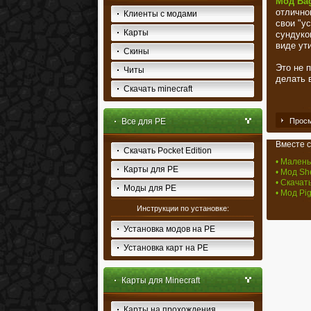
Мод Bag
отлично
Клиенты с модами
свои "у
Карты
сундуко
виде ут
Скины
Это не 
Читы
делать 
Скачать minecraft
Все для PE
Просм
Вместе с
Скачать Pocket Edition
• Малень
Карты для PE
• Мод She
• Скачат
Моды для PE
• Мод Pi
Инструкции по установке:
Установка модов на PE
Установка карт на PE
Карты для Minecraft
Карты на прохождения