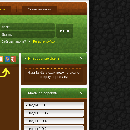
ащи
Скины по никам
Забыли пароль?
Регистрируйся
Интересные факты
62. Лед и воду не видно
Факт №
сверху через лед
Моды по версиям
моды 1.11
моды 1.10.2
моды 1.9.4
моды 1.9.2