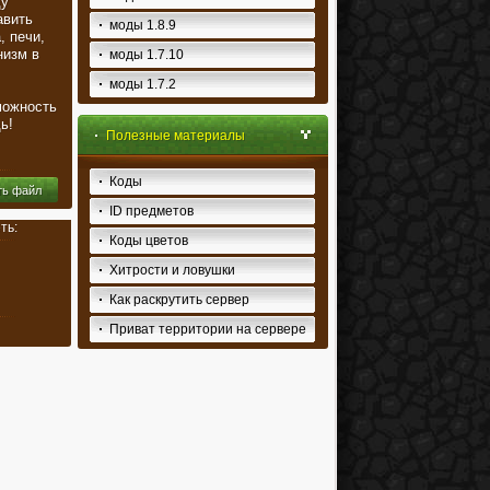
ду
авить
моды 1.8.9
, печи,
низм в
моды 1.7.10
моды 1.7.2
можность
ь!
Полезные материалы
Коды
ть файл
ID предметов
ть:
Коды цветов
Хитрости и ловушки
Как раскрутить сервер
Приват территории на сервере