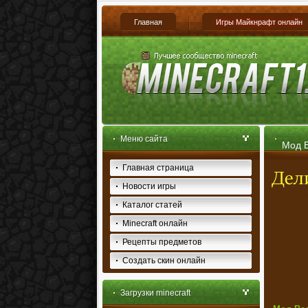
Главная
Игры Майкнрафт онлайн
Меню сайта
Мод B
Главная страница
Новости игры
Каталог статей
Minecraft онлайн
Рецепты предметов
Создать скин онлайн
Загрузки minecraft