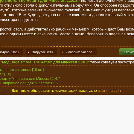
elsmore: The Return для Minecraft 1.10.2
- является дополнением в ви
го стильного стола с дополнительными модулями. Он способен предост
слуги", которые заменят множество функций, а именно: функции верстака
в, а также Вам будет доступна полка с книгами, и дополнительный меха
илизатора предметов.
простой стол, а действительно рабочий механизм, который даст Вам воз
все в одном месте и сэкономить место в доме. Невероятно полезная вещ
отров: 2020
Загрузок: 838
Добавил: placebo
Скача
 "
Мод Bagelsmore: The Return для Minecraft 1.10.2
" также советуем посмотре
кая партия скинов [10 шт]
lf [1.0]
ь карту Minumbra для Minecraft 1.4.7
gCompanionMod для Minecraft 1.6.2
Для того чтобы оставить комментарий, вам нужно
войти на сайт!