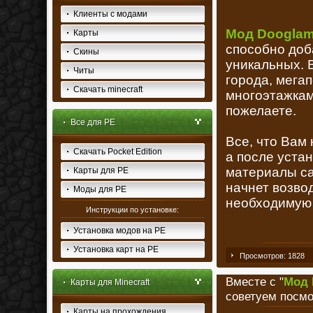
Клиенты с модами
Мод Dooglamo
Карты
способно доб
Скины
уникальных. 
Читы
города, мега
Скачать minecraft
многоэтажкам
пожелаете.
Все для PE
Все, что Вам
Скачать Pocket Edition
а после уста
материалы са
Карты для PE
начнет возво
Моды для PE
необходимую
Инструкции по установке:
Установка модов на PE
Установка карт на PE
Просмотров: 1828
Вместе с "
Мод 
Карты для Minecraft
советуем посмо
Карты на прохождения