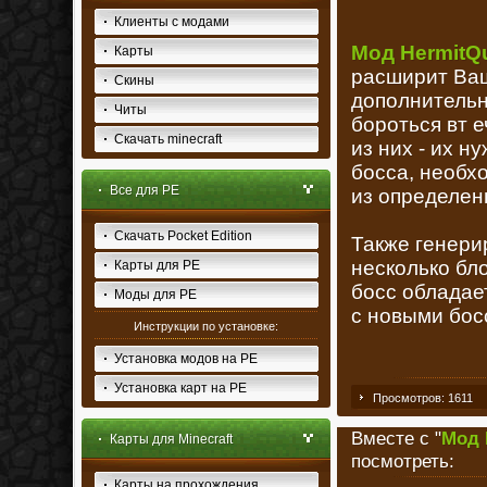
Клиенты с модами
Мод HermitQu
Карты
расширит Ваш
Скины
дополнительн
Читы
бороться вт е
Скачать minecraft
из них - их н
босса, необх
Все для PE
из определен
Скачать Pocket Edition
Также генерир
несколько бл
Карты для PE
босс обладае
Моды для PE
с новыми бос
Инструкции по установке:
Установка модов на PE
Установка карт на PE
Просмотров: 1611
Вместе с "
Мод 
Карты для Minecraft
посмотреть:
Карты на прохождения