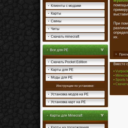
MyBiom
помощью
Клиенты с модами
примеру
Карты
выстави
Скины
При пом
различн
Читы
определ
Скачать minecraft
их.
Все для PE
Просм
Скачать Pocket Edition
Вместе с
Карты для PE
• Vurpac
• Minecra
Моды для PE
• Sports 
• Скачат
Инструкции по установке:
Установка модов на PE
Установка карт на PE
Карты для Minecraft
Карты на прохождения