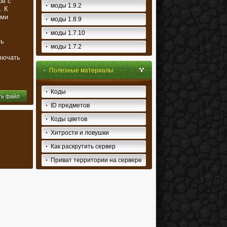
ов с
моды 1.9.2
. К
ами
моды 1.8.9
моды 1.7.10
ть
моды 1.7.2
лючать
Полезные материалы
Коды
ть файл
ID предметов
Коды цветов
Хитрости и ловушки
Как раскрутить сервер
Приват территории на сервере