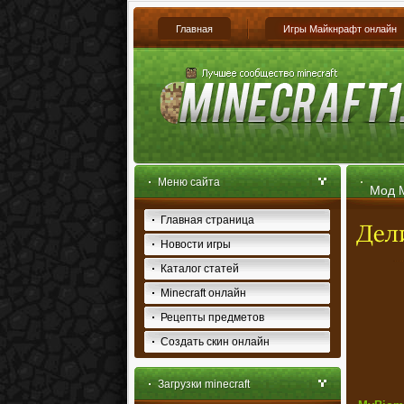
Главная
Игры Майкнрафт онлайн
Меню сайта
Мод M
Главная страница
Новости игры
Каталог статей
Minecraft онлайн
Рецепты предметов
Создать скин онлайн
Загрузки minecraft