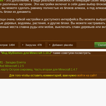
es
- это дополнение, в виде реальной возможности генерации своих мир
 различных настроек. Эти настройки включат в себя даже выбор блоков
, вы можете сделать равнину полностью из блоков алмаза, а под алмаз
ть блоки из динамита.
ощи очень гибкой настройки и доступного интерфейса Вы можете выбра
ые деревья, водоемы, растения, и другие блоки. Вы можете настраивать
енные места спавна руды или мобов, выключать спавн деревьев или вк
отров: 1494
Загрузок: 478
Добавил: placebo
Скача
 "
Мод MyBiomes для Minecraft 1.10.2
" также советуем посмотреть:
k
ft1 - Загадка Египта
Mod Minecraft 1.2.5
ь карту Остров сокровищ. Часть вторая для Minecraft 1.4.7
Для того чтобы оставить комментарий, вам нужно
войти на сайт!