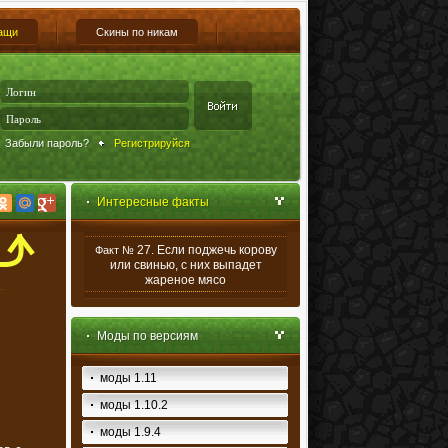
ащи
Скины по никам
Забыли пароль?
Регистрируйся
Интересные факты
27. Если поджечь корову
Факт №
или свинью, с них выпадет
жареное мясо
Моды по версиям
моды 1.11
моды 1.10.2
моды 1.9.4