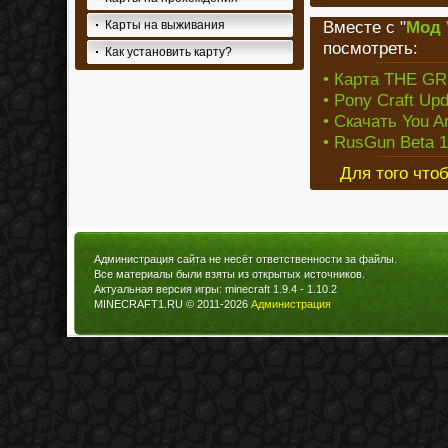
Вместе с "
Мод 
Карты на выживания
посмотреть:
Как установить карту?
• Карта THE GRI
• Pony Craft Up
• Скачать You Ar
• RusGun Beta 1
Для того что
Администрация сайта не несёт ответственности за файлы.
Все материалы были взяты из открытых источников.
Актуальная версия игры: minecraft 1.9.4 - 1.10.2
MINECRAFT1.RU © 2011-2026
Администрация