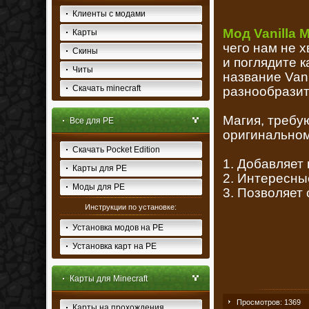
Клиенты с модами
Мод Vanilla M
Карты
чего нам не х
Скины
и поглядите 
Читы
название Van
Скачать minecraft
разнообразит
Магия, требу
Все для PE
оригинально
Скачать Pocket Edition
1. Добавляет
Карты для PE
2. Интересны
Моды для PE
3. Позволяет
Инструкции по установке:
Установка модов на PE
Установка карт на PE
Карты для Minecraft
Просмотров: 1369
Карты на прохождения