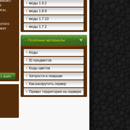
аивают
моды 1.9.2
е
рсы,
моды 1.8.9
моды 1.7.10
этого
моды 1.7.2
ожет
Полезные материалы
Коды
ID предметов
Коды цветов
Хитрости и ловушки
ть файл
Как раскрутить сервер
Приват территории на сервере