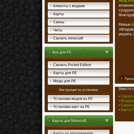
Мод Iron
возможн
Клиенты с модами
сундуки
Карты
благода
Скины
Новые с
обладаю
Читы
решить 
Скачать minecraft
Все для PE
Скачать Pocket Edition
Карты для PE
Просм
Моды для PE
Вместе с
Инструкции по установке:
• Скачат
Установка модов на PE
• Воздуш
• Скачать
Установка карт на PE
• Карта 
Карты для Minecraft
Карты на прохождения