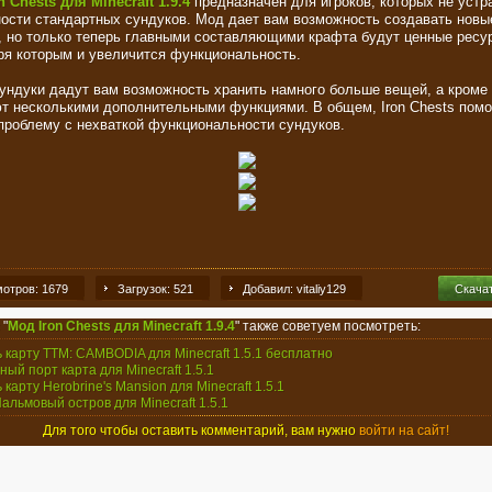
 Chests для Minecraft 1.9.4
предназначен для игроков, которых не устр
ости стандартных сундуков. Мод дает вам возможность создавать новы
, но только теперь главными составляющими крафта будут ценные ресу
ря которым и увеличится функциональность.
ундуки дадут вам возможность хранить намного больше вещей, а кроме 
т несколькими дополнительными функциями. В общем, Iron Chests пом
проблему с нехваткой функциональности сундуков.
отров: 1679
Загрузок: 521
Добавил: vitaliy129
Скача
 "
Мод Iron Chests для Minecraft 1.9.4
" также советуем посмотреть:
ь карту TTM: CAMBODIA для Minecraft 1.5.1 бесплатно
ный порт карта для Minecraft 1.5.1
 карту Herobrine's Mansion для Minecraft 1.5.1
Пальмовый остров для Minecraft 1.5.1
Для того чтобы оставить комментарий, вам нужно
войти на сайт!