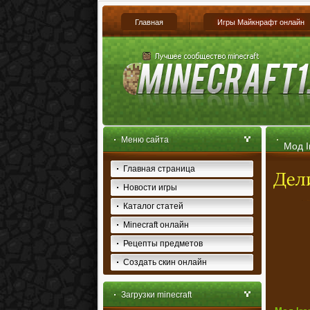
Главная
Игры Майкнрафт онлайн
Меню сайта
Мод I
Главная страница
Новости игры
Каталог статей
Minecraft онлайн
Рецепты предметов
Создать скин онлайн
Загрузки minecraft