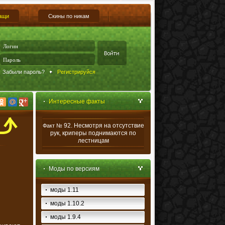
ащи
Скины по никам
Забыли пароль?
Регистрируйся
Интересные факты
92. Несмотря на отсутствие
Факт №
рук, криперы поднимаются по
лестницам
Моды по версиям
моды 1.11
моды 1.10.2
моды 1.9.4