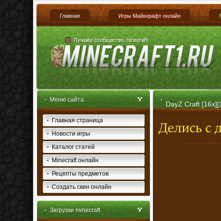
Главная
Игры Майкнрафт онлайн
Меню сайта
DayZ Craft [16x][
Главная страница
Новости игры
Каталог статей
Minecraft онлайн
Рецепты предметов
Создать скин онлайн
Загрузки minecraft