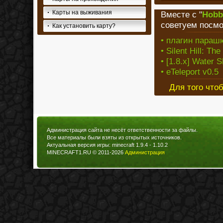
Карты на выживания
Вместе с "
Hobb
советуем посмо
Как установить карту?
• плагин парашю
• Silent Hill: T
• [1.8.x] Water 
• eTeleport v0.5
Для того что
Администрация сайта не несёт ответственности за файлы.
Все материалы были взяты из открытых источников.
Актуальная версия игры: minecraft 1.9.4 - 1.10.2
MINECRAFT1.RU © 2011-2026
Администрация