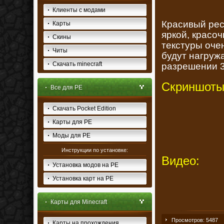
Клиенты с модами
Красивый рес
Карты
яркой, красо
Скины
текстуры очен
Читы
будут нагружа
Скачать minecraft
разрешении 3
Скриншоты
Все для PE
Скачать Pocket Edition
Карты для PE
Моды для PE
Инструкции по установке:
Видео:
Установка модов на PE
Установка карт на PE
Карты для Minecraft
Просмотров: 5487
Карты на прохождения