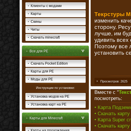
Клиенты с модами
Текрстуры Min
Карты
изменить кач
Скины
сторону. Ресу
Читы
лучше, им бу
Скачать minecraft
удивить всех
Поэтому все 
Все для PE
установить се
Скачать Pocket Edition
Карты для PE
Моды для PE
Просмотров: 2625
Инструкции по установке:
Вместе с "
Текст
Установка модов на PE
посмотреть:
Установка карт на PE
• Карта Подземн
• Скачать карту
Карты для Minecraft
• Карта Super cr
• Скачать карту
Карты на прохождения