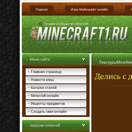
Главная
Игры Майкнрафт онлайн
Меню сайта
ТекстурыMinefiel
Главная страница
Новости игры
Каталог статей
Minecraft онлайн
Рецепты предметов
Создать скин онлайн
Загрузки minecraft