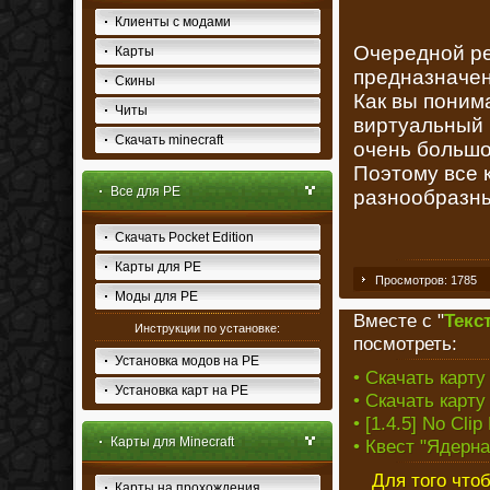
Клиенты с модами
Очередной рес
Карты
предназначен
Скины
Как вы поним
Читы
виртуальный 
Скачать minecraft
очень большо
Поэтому все 
Все для PE
разнообразны
Скачать Pocket Edition
Карты для PE
Просмотров: 1785
Моды для PE
Вместе с "
Текст
Инструкции по установке:
посмотреть:
Установка модов на PE
• Скачать карту
Установка карт на PE
• Скачать карту
• [1.4.5] No Cli
Карты для Minecraft
• Квест "Ядерна
Для того что
Карты на прохождения