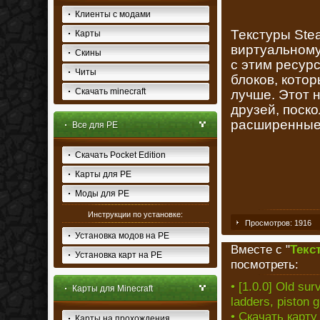
Клиенты с модами
Текстуры Stea
Карты
виртуальному
Скины
с этим ресур
Читы
блоков, кото
Скачать minecraft
лучше. Этот 
друзей, поско
расширенные,
Все для PE
Скачать Pocket Edition
Карты для PE
Моды для PE
Инструкции по установке:
Просмотров: 1916
Установка модов на PE
Вместе с "
Текс
Установка карт на PE
посмотреть:
• [1.0.0] Old sur
Карты для Minecraft
ladders, piston 
• Скачать карту
Карты на прохождения