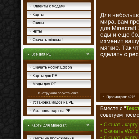
Клиенты с модами
Для небольшо
Карты
мира, вам пр
Скины
для Minecraft
Читы
еды и еще бо
Скачать minecraft
изменит вашу 
мягкие. Так ч
сделать с ре
Все для PE
Скачать Pocket Edition
Карты для PE
Моды для PE
Инструкции по установке:
Просмотров: 4276
Установка модов на PE
Вместе с "
Текс
Установка карт на PE
советуем посмо
• Скачать карту 
Карты для Minecraft
• Скачать World 
• Скачать карту 
Карты на прохождения