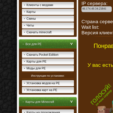
IP серве
Клиенты с модами
Карты
Скины
Страна серв
Читы
Wait list:
Версия клиен
Скачать minecraft
Все для PE
Понрав
Скачать Pocket Edition
Карты для PE
У вас ест
Моды для PE
Инструкции по установке:
Установка модов на PE
Установка карт на PE
Карты для Minecraft
Карты на прохождения