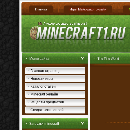
Главная
Игры Майкнрафт онлайн
Меню сайта
The Fine World
Главная страница
Новости игры
Каталог статей
Minecraft онлайн
Рецепты предметов
Создать скин онлайн
Загрузки minecraft