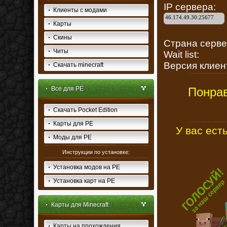
IP серве
Клиенты с модами
Карты
Скины
Страна серв
Читы
Wait list:
Версия клиен
Скачать minecraft
Все для PE
Понрав
Скачать Pocket Edition
Карты для PE
У вас ест
Моды для PE
Инструкции по установке:
Установка модов на PE
Установка карт на PE
Карты для Minecraft
Карты на прохождения