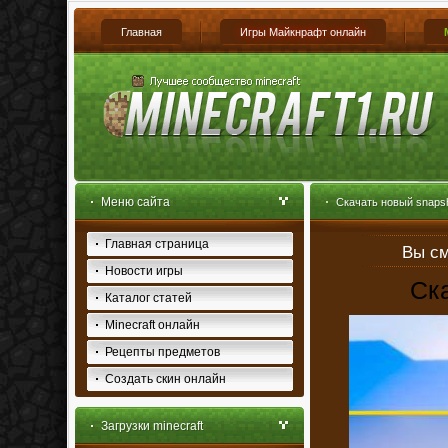
Главная
Игры Майкнрафт онлайн
Меню сайта
Скачать новый snaps
Главная страница
Вы см
Новости игры
Ск
Каталог статей
Minecraft онлайн
Рецепты предметов
Создать скин онлайн
Загрузки minecraft