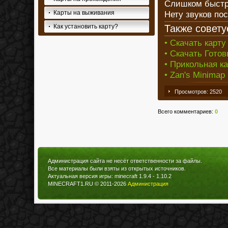
Слишком быстр
Нету звуков пос
Карты на выживания
Также совету
Как установить карту?
• Скачать карту
• Скачать Готов
• Прикольная кар
• Zan's Minimap
Просмотров: 2520
Всего комментариев
:
0
Администрация сайта не несёт ответственности за файлы.
Все материалы были взяты из открытых источников.
Актуальная версия игры: minecraft 1.9.4 - 1.10.2
MINECRAFT1.RU © 2011-2026
Администрация