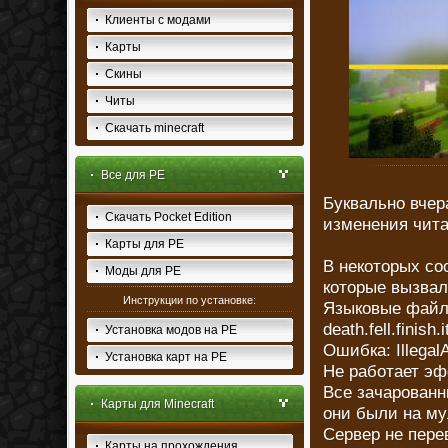
Клиенты с модами
Карты
Скины
Читы
Скачать minecraft
Все для PE
Буквально вчер
Скачать Pocket Edition
изменения чит
Карты для PE
В некоторых со
Моды для PE
которые вызвал
Инструкции по установке:
Языковые файл
death.fell.finish.
Установка модов на PE
Ошибка: Illegal
Установка карт на PE
Не работает эф
Все зачарованн
Карты для Minecraft
они были на му
Сервер не пере
Карты на прохождения