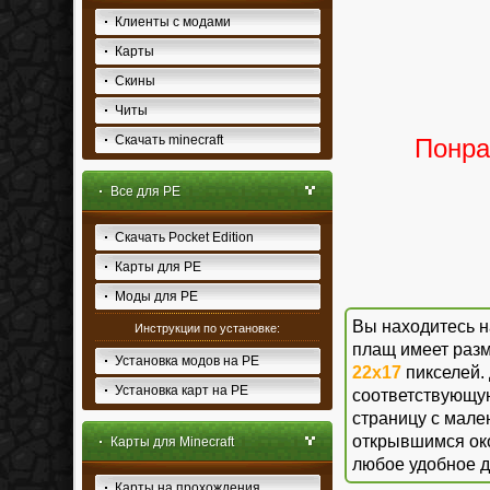
Клиенты с модами
Карты
Скины
Читы
Скачать minecraft
Понра
Все для PE
Скачать Pocket Edition
Карты для PE
Моды для PE
Вы находитесь 
Инструкции по установке:
плащ имеет раз
Установка модов на PE
22x17
пикселей.
Установка карт на PE
соответствующую
страницу с мале
открывшимся око
Карты для Minecraft
любое удобное д
Карты на прохождения