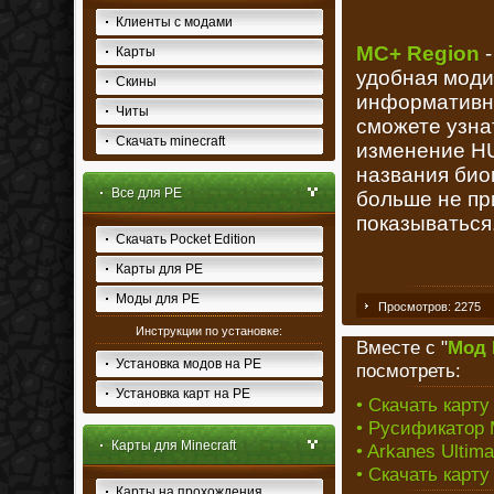
Клиенты с модами
MC+ Region
-
Карты
удобная моди
Скины
информативно
Читы
сможете узна
Скачать minecraft
изменение HU
названия биом
Все для PE
больше не при
показываться
Скачать Pocket Edition
Карты для PE
Моды для PE
Просмотров: 2275
Инструкции по установке:
Вместе с "
Мод 
Установка модов на PE
посмотреть:
Установка карт на PE
• Скачать карту
• Русификатор M
Карты для Minecraft
• Arkanes Ultim
• Скачать карту
Карты на прохождения