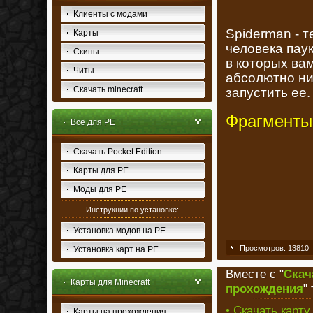
Клиенты с модами
Spiderman - т
Карты
человека пау
Скины
в которых вам
Читы
абсолютно ни
Скачать minecraft
запустить ее.
Фрагменты 
Все для PE
Скачать Pocket Edition
Карты для PE
Моды для PE
Инструкции по установке:
Установка модов на PE
Просмотров: 13810
Установка карт на PE
Вместе с "
Скач
Карты для Minecraft
прохождения
"
• Скачать карту
Карты на прохождения