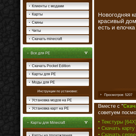
Клиенты с модами
Новогодняя ка
Карты
красивый дом
Скины
есть и елочк
Читы
Скачать minecraft
Все для PE
Скачать Pocket Edition
Карты для PE
Моды для PE
Инструкции по установке:
Просмотров: 5207
Установка модов на PE
Вместе с "
Скач
Установка карт на PE
советуем посмо
• Текстуры [64X]
Карты для Minecraft
• Скачать карту
• Скачать серве
Карты на прохождения