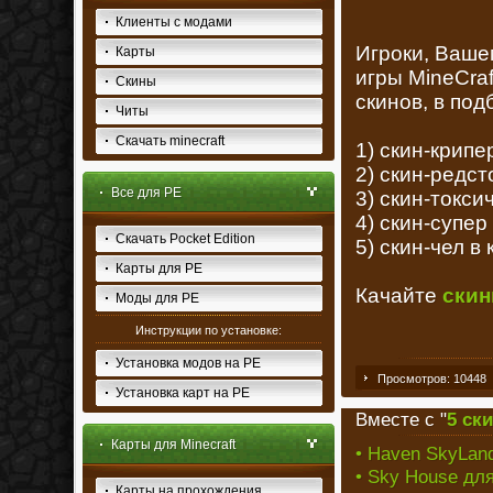
Клиенты с модами
Игроки, Ваше
Карты
игры MineCraf
Скины
скинов, в под
Читы
Скачать minecraft
1) скин-крип
2) скин-редс
Все для PE
3) скин-токси
4) скин-супер
Скачать Pocket Edition
5) скин-чел в
Карты для PE
Качайте
скин
Моды для PE
Инструкции по установке:
Установка модов на PE
Просмотров: 10448
Установка карт на PE
Вместе с "
5 ски
Карты для Minecraft
• Haven SkyLand
• Sky House для 
Карты на прохождения