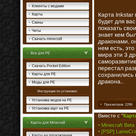
Клиенты с модами
Карта Inksta
Карты
будет для ва
Скины
показать свои
Читы
знает кем бы
Скачать minecraft
драконами, он
нем есть, это
Все для PE
мира эти 3 др
саморазвитие.
Скачать Pocket Edition
перестал раз
сохранились 
Карты для PE
дракона..
Моды для PE
Инструкции по установке:
Установка модов на PE
Просмотров: 2299
Установка карт на PE
Вместе с "
Карта
Карты для Minecraft
• Minecraft Beta
• [PSP] LameCra
Карты на прохождения