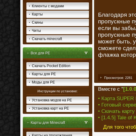
Клиенты с модами
Благодаря эт
Карты
пропускные п
Скины
если вы забыл
Читы
пропускные п
Скачать minecraft
может быть, у
сможете сдел
Все для PE
флажка котор
Скачать Pocket Edition
Карты для PE
Просмотров: 2281
Моды для PE
Вместе с "
[1.0.
Инструкции по установке:
• Карта SUPER 
Установка модов на PE
• Готовый сервер
Установка карт на PE
• Скачать карту 
• [1.4.5] Tale o
Карты для Minecraft
Для того что
Карты на прохождения