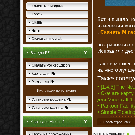
Клиенты с модами
Карты
Вот и вышла но
Скины
изменений кото
Читы
.
Скачать Minec
Скачать minecraft
по сравнению с
Исправили десп
Все для PE
Так же множест
Скачать Pocket Edition
на много лучше
Карты для PE
Также совету
Моды для PE
• [1.4.5] The 
Инструкции по установке:
• Скачать карт
для Minecraft 1.
Установка модов на PE
• Parkour Facili
Установка карт на PE
• Simple Floatin
Карты для Minecraft
Просмотров: 2888
Всего комментариев
:
0
Карты на прохождения