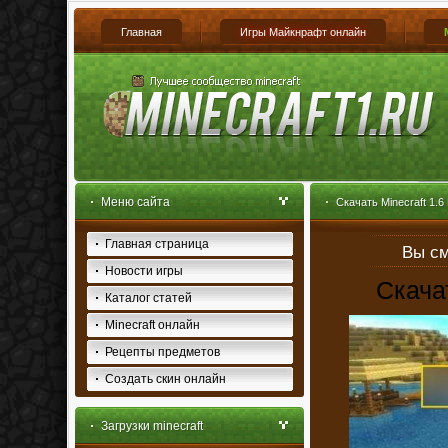
Главная
Игры Майкнрафт онлайн
Меню сайта
Скачать Minecraft 1.6
Главная страница
Вы см
Новости игры
Скачат
Каталог статей
Minecraft онлайн
Рецепты предметов
Создать скин онлайн
Загрузки minecraft